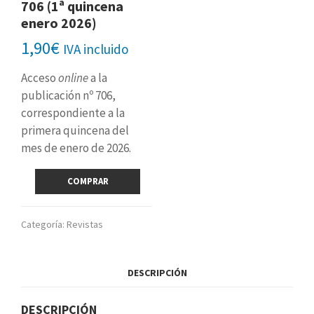
706 (1ª quincena
enero 2026)
1,90
€
IVA incluido
Acceso
online
a la
publicación nº 706,
correspondiente a la
primera quincena del
mes de enero de 2026.
Revista
COMPRAR
digital
nº
706
Categoría:
Revistas
(1ª
quincena
enero
DESCRIPCIÓN
2026)
cantidad
DESCRIPCIÓN