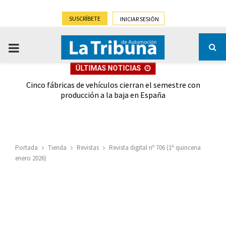
SUSCRÍBETE
INICIAR SESIÓN
PRIMARY
ÚLTIMAS NOTICIAS
MENU
 las
Cinco fábricas de vehículos cierran el semestre con
G
ión
producción a la baja en España
Portada
Tienda
Revistas
Revista digital nº 706 (1ª quincena
enero 2026)