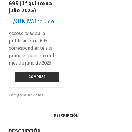
695 (1ª quincena
julio 2025)
1,90
€
IVA incluido
Acceso
online
a la
publicación nº 695,
correspondiente a la
primera quincena del
mes de julio de 2025.
Revista
COMPRAR
digital
nº
695
Categoría:
Revistas
(1ª
quincena
julio
DESCRIPCIÓN
2025)
cantidad
DESCRIPCIÓN