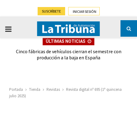
SUSCRÍBETE
INICIAR SESIÓN
PRIMARY
ÚLTIMAS NOTICIAS
MENU
 las
Cinco fábricas de vehículos cierran el semestre con
G
ión
producción a la baja en España
Portada
Tienda
Revistas
Revista digital nº 695 (1ª quincena
julio 2025)