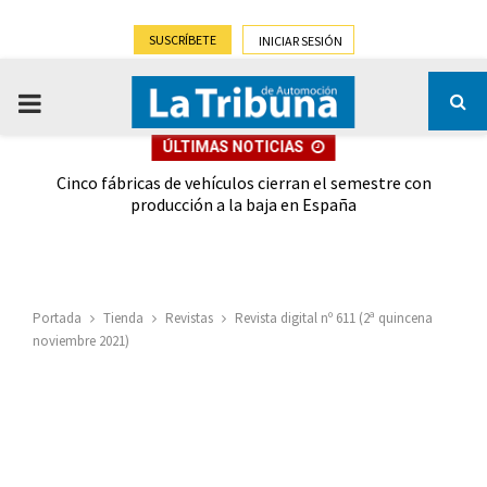
SUSCRÍBETE
INICIAR SESIÓN
PRIMARY
ÚLTIMAS NOTICIAS
MENU
 las
Cinco fábricas de vehículos cierran el semestre con
G
ión
producción a la baja en España
Portada
Tienda
Revistas
Revista digital nº 611 (2ª quincena
noviembre 2021)