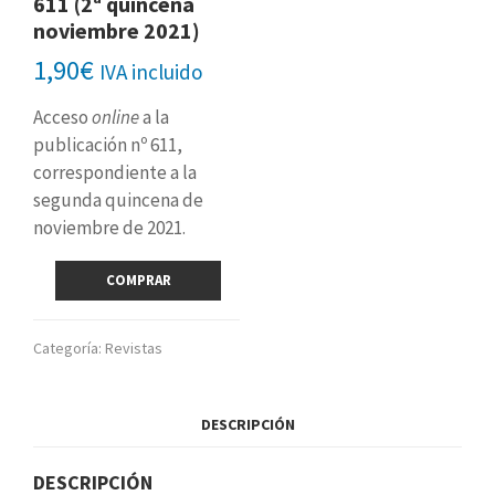
611 (2ª quincena
noviembre 2021)
1,90
€
IVA incluido
Acceso
online
a la
publicación nº 611,
correspondiente a la
segunda quincena de
noviembre de 2021.
Revista
COMPRAR
digital
nº
611
Categoría:
Revistas
(2ª
quincena
noviembre
DESCRIPCIÓN
2021)
cantidad
DESCRIPCIÓN