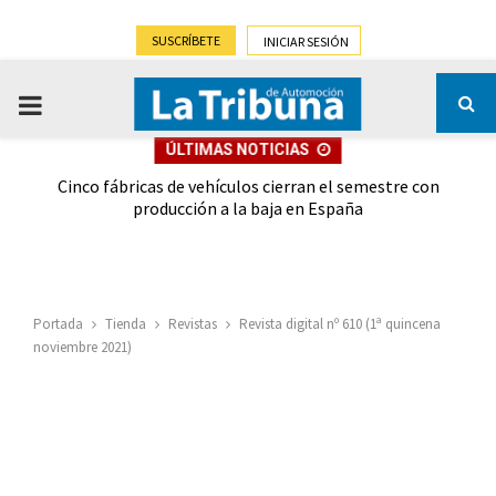
SUSCRÍBETE
INICIAR SESIÓN
PRIMARY
ÚLTIMAS NOTICIAS
MENU
 las
Cinco fábricas de vehículos cierran el semestre con
G
ión
producción a la baja en España
Portada
Tienda
Revistas
Revista digital nº 610 (1ª quincena
noviembre 2021)