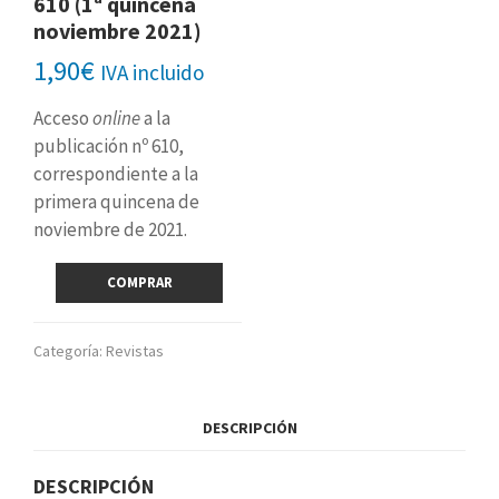
610 (1ª quincena
noviembre 2021)
1,90
€
IVA incluido
Acceso
online
a la
publicación nº 610,
correspondiente a la
primera quincena de
noviembre de 2021.
Revista
COMPRAR
digital
nº
610
Categoría:
Revistas
(1ª
quincena
noviembre
DESCRIPCIÓN
2021)
cantidad
DESCRIPCIÓN