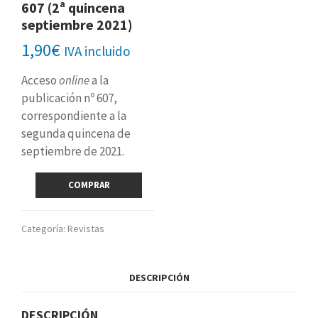
607 (2ª quincena
septiembre 2021)
1,90
€
IVA incluido
Acceso
online
a la
publicación nº 607,
correspondiente a la
segunda quincena de
septiembre de 2021.
Revista
COMPRAR
digital
nº
607
Categoría:
Revistas
(2ª
quincena
septiembre
DESCRIPCIÓN
2021)
cantidad
DESCRIPCIÓN