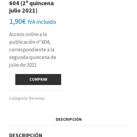
604 (2ª quincena
julio 2021)
1,90
€
IVA incluido
Acceso
online
a la
publicación nº 604,
correspondiente a la
segunda quincena de
julio de 2021.
Revista
COMPRAR
digital
nº
604
Categoría:
Revistas
(2ª
quincena
julio
DESCRIPCIÓN
2021)
cantidad
DESCRIPCIÓN