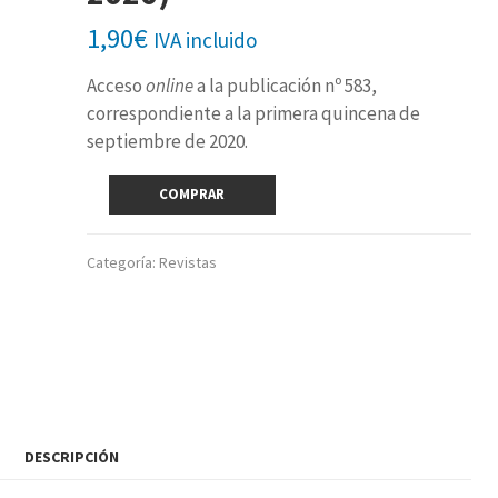
1,90
€
IVA incluido
Acceso
online
a la publicación nº 583,
correspondiente a la primera quincena de
septiembre de 2020.
Revista
COMPRAR
digital
nº
583
Categoría:
Revistas
(1ª
quincena
septiembre
2020)
cantidad
DESCRIPCIÓN