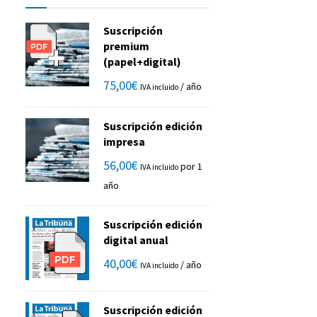
Suscripción
premium
(papel+digital)
75,00
€
/ año
IVA incluido
Suscripción edición
impresa
56,00
€
por 1
IVA incluido
año
Suscripción edición
digital anual
40,00
€
/ año
IVA incluido
Suscripción edición