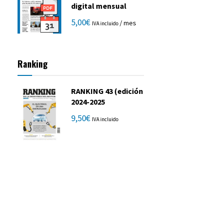
digital mensual
5,00
€
/ mes
IVA incluido
Ranking
RANKING 43 (edición
2024-2025
9,50
€
IVA incluido