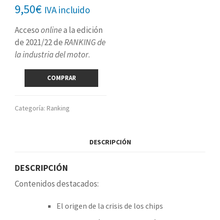
9,50
€
IVA incluido
Acceso
online
a la edición
de 2021/22 de
RANKING de
la industria del motor
.
RANKING
COMPRAR
nº
40
(edición
Categoría:
Ranking
2021/22)
cantidad
DESCRIPCIÓN
DESCRIPCIÓN
Contenidos destacados:
El origen de la crisis de los chips