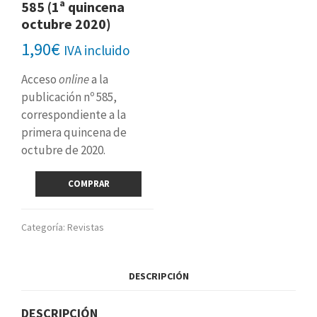
585 (1ª quincena
octubre 2020)
1,90
€
IVA incluido
Acceso
online
a la
publicación nº 585,
correspondiente a la
primera quincena de
octubre de 2020.
Revista
COMPRAR
digital
nº
585
Categoría:
Revistas
(1ª
quincena
octubre
DESCRIPCIÓN
2020)
cantidad
DESCRIPCIÓN