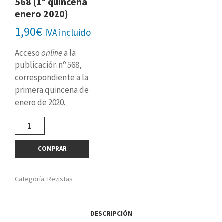
568 (1ª quincena
enero 2020)
1,90
€
IVA incluido
Acceso
online
a la
publicación nº 568,
correspondiente a la
primera quincena de
enero de 2020.
Revista
digital
nº
COMPRAR
568
(1ª
quincena
Categoría:
Revistas
enero
2020)
cantidad
DESCRIPCIÓN