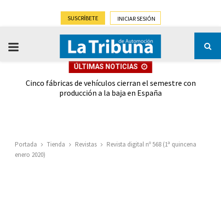
SUSCRÍBETE
INICIAR SESIÓN
PRIMARY
ÚLTIMAS NOTICIAS
MENU
 las
Cinco fábricas de vehículos cierran el semestre con
G
ión
producción a la baja en España
Portada
Tienda
Revistas
Revista digital nº 568 (1ª quincena
enero 2020)