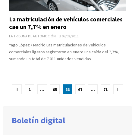
La matriculación de vehículos comerciales
cae un 7,7% en enero
LA TRIBUNA DE AUTOMOCIÓN
09/02/2011
Yago López / Madrid Las matriculaciones de vehículos
comerciales ligeros registraron en enero una caída del 7,7%,
sumando un total de 7.011 unidades vendidas.
Paginación
1
…
65
66
67
…
71
de
entradas
Boletín digital