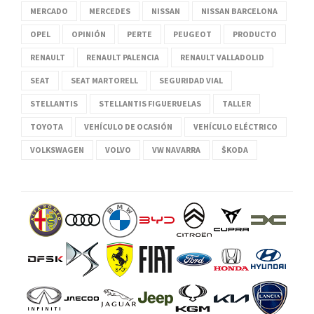
MERCADO
MERCEDES
NISSAN
NISSAN BARCELONA
OPEL
OPINIÓN
PERTE
PEUGEOT
PRODUCTO
RENAULT
RENAULT PALENCIA
RENAULT VALLADOLID
SEAT
SEAT MARTORELL
SEGURIDAD VIAL
STELLANTIS
STELLANTIS FIGUERUELAS
TALLER
TOYOTA
VEHÍCULO DE OCASIÓN
VEHÍCULO ELÉCTRICO
VOLKSWAGEN
VOLVO
VW NAVARRA
ŠKODA