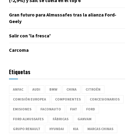
(-2,9%) y Saic se cuela en el top 6
Gran futuro para Almussafes tras la alianza Ford-
Geely
Salir con 'la fresca'
Carcoma
Etiquetas
ANFAC
AUDI
BMW
CHINA
CITROËN
COMISIÓN EUROPEA
COMPONENTES
CONCESIONARIOS
EMISIONES
FACONAUTO
FIAT
FORD
FORD ALMUSSAFES
FÁBRICAS
GANVAM
GRUPO RENAULT
HYUNDAI
KIA
MARCAS CHINAS