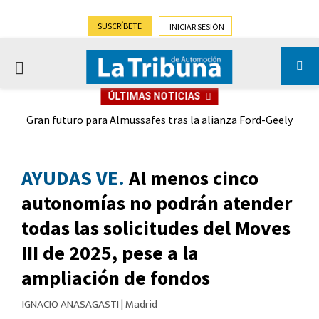
SUSCRÍBETE
INICIAR SESIÓN
PRIMARY
ÚLTIMAS NOTICIAS
MENU
eely
Salir con 'la fresca'
AYUDAS VE.
Al menos cinco
autonomías no podrán atender
todas las solicitudes del Moves
III de 2025, pese a la
ampliación de fondos
IGNACIO ANASAGASTI
|
Madrid