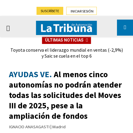
SUSCRÍBETE
INICIAR SESIÓN
PRIMARY
ÚLTIMAS NOTICIAS
MENU
,9%)
Gran futuro para Almussafes tras la alianza Ford-Geely
AYUDAS VE.
Al menos cinco
autonomías no podrán atender
todas las solicitudes del Moves
III de 2025, pese a la
ampliación de fondos
IGNACIO ANASAGASTI
|
Madrid