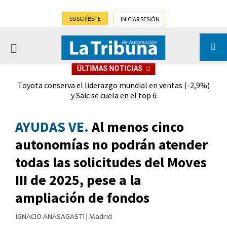
SUSCRÍBETE
INICIAR SESIÓN
PRIMARY
ÚLTIMAS NOTICIAS
MENU
Gran futuro para Almussafes tras la alianza Ford-Geely
Toyota conserva el liderazgo mundial en ventas (-2,9%)
y Saic se cuela en el top 6
AYUDAS VE.
Al menos cinco
autonomías no podrán atender
todas las solicitudes del Moves
III de 2025, pese a la
ampliación de fondos
IGNACIO ANASAGASTI
|
Madrid