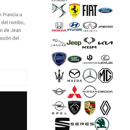
n Francia a
a del rombo,
ón de Jean
asión del