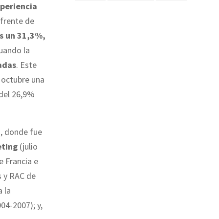
xperiencia
 frente de
s un 31,3%,
cuando la
adas
. Este
a octubre una
 del 26,9%
a, donde fue
eting
(julio
 Francia e
s y RAC de
 la
04-2007); y,