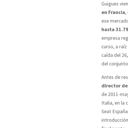
Guigues vie
en Francia
,
ese mercad
hasta 31.7
empresa reg
curso, a raí
caída del 26
del conjunto
Antes de res
director de
de 2011-may
Italia, en l
Seat España 
introducción