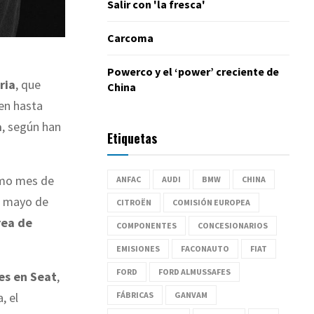
Salir con 'la fresca'
Carcoma
Powerco y el ‘power’ creciente de
ria
, que
China
ien hasta
a
, según han
Etiquetas
ximo mes de
ANFAC
AUDI
BMW
CHINA
de mayo de
CITROËN
COMISIÓN EUROPEA
ea de
COMPONENTES
CONCESIONARIOS
EMISIONES
FACONAUTO
FIAT
FORD
FORD ALMUSSAFES
es en Seat
,
FÁBRICAS
GANVAM
, el