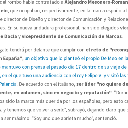
 del rombo había contratado a
Alejandro Mesonero-Roman
tein
, que ocupaban, respectivamente, en la marca española l
e director de Diseño y director de Comunicación y Relacion
les. En su nueva andadura profesional, han sido elegidos
vic
de Dacia
y
vicepresidente de Comunicación de Marcas
.
 galo tendrá por delante que cumplir con
el reto de "reconq
en España"
,
un objetivo que lo planteó el propio De Meo en 
mantuvo con prensa el pasado día 17 dentro de su viaje de 
 en el que tuvo una audiencia con el rey Felipe VI y visitó las
 Palencia
. De acuerdo con el italiano,
ser líder "no quiere de
ente, en volumen, sino en negocio y reputación"
. "Dura
s sido la marca más querida por los españoles, pero esto c
, y tenemos que volver a serlo", subrayó, dejando claro que s
 a ser máximo. "Soy uno que aprieta mucho", sentenció.