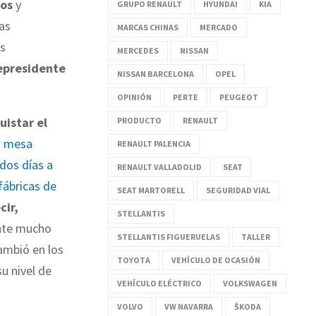
os
y
GRUPO RENAULT
HYUNDAI
KIA
as
MARCAS CHINAS
MERCADO
es
MERCEDES
NISSAN
epresidente
NISSAN BARCELONA
OPEL
OPINIÓN
PERTE
PEUGEOT
uistar el
PRODUCTO
RENAULT
la mesa
RENAULT PALENCIA
dos días a
RENAULT VALLADOLID
SEAT
 fábricas de
SEAT MARTORELL
SEGURIDAD VIAL
cir,
STELLANTIS
nte mucho
STELLANTIS FIGUERUELAS
TALLER
ambió en los
TOYOTA
VEHÍCULO DE OCASIÓN
u nivel de
VEHÍCULO ELÉCTRICO
VOLKSWAGEN
VOLVO
VW NAVARRA
ŠKODA