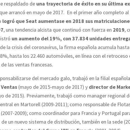
ne respaldado de
una trayectoria de éxito en su última e
 que arrancó en mayo de 2017. En el primer año completo al
o
logró que Seat aumentase en 2018 sus matriculacione
97
, una tendencia alcista que continuó con fuerza en
2019
, 
istró
un aumento del 19%, con 37.834 unidades entreg
z de la crisis del coronavirus, la firma española acumula hast
,8%, hasta los 22.460 automóviles, en línea con el retroceso
 de las ventas francesas.
ponsabilizarse del mercado galo, trabajó en la filial español
 Ventas
(mayo de 2015-mayo de 2017) y
director de Mark
o de 2015). Previamente, trabajó como manager regional de
a central en Martorell (2009-2011); como responsable de Flota
(2007-2009); como coordinador para Francia y Portugal para
 de un nuevo sistema de distribución, también en la sede (20