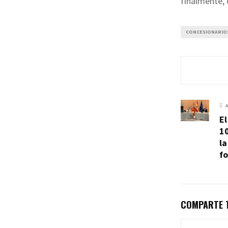
finalmente,
CONCESIONARIO
El
10
la
f
COMPARTE T