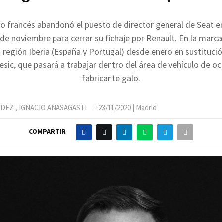
vo francés abandonó el puesto de director general de Seat e
e noviembre para cerrar su fichaje por Renault. En la marc
la región Iberia (España y Portugal) desde enero en sustituci
esic, que pasará a trabajar dentro del área de vehículo de oc
fabricante galo.
NDEZ
,
IGNACIO ANASAGASTI
23/11/2020
| Madrid
COMPARTIR