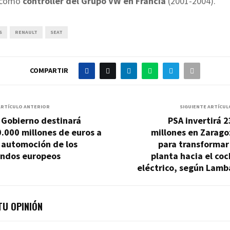
 como
controller del Grupo VW en Francia
(2001-2004).
S
RENAULT
SEAT
COMPARTIR
ARTÍCULO ANTERIOR
SIGUIENTE ARTÍCUL
 Gobierno destinará
PSA invertirá 
.000 millones de euros a
millones en Zarago
 automoción de los
para transformar
ondos europeos
planta hacia el co
eléctrico, según Lamb
U OPINIÓN