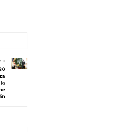
O
230
za
 la
che
án