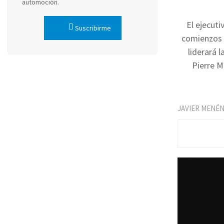
automoción.
El ejecuti
Suscribirme
comienzos d
liderará 
Pierre M
JAVIER MENÉ