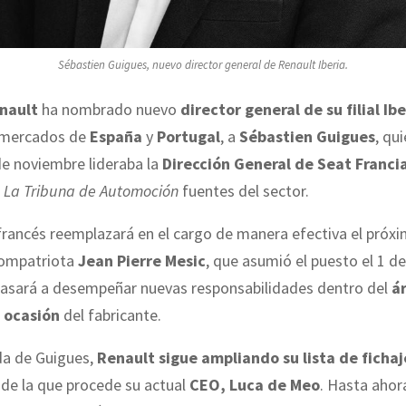
Sébastien Guigues, nuevo director general de Renault Iberia.
nault
ha nombrado nuevo
director general de su filial Ibe
 mercados de
España
y
Portugal
, a
Sébastien Guigues
, qu
e noviembre lideraba la
Dirección General de Seat Franci
a
La Tribuna de Automoción
fuentes del sector.
 francés reemplazará en el cargo de manera efectiva el pró
compatriota
Jean Pierre Mesic
, que asumió el puesto el 1 
pasará a desempeñar nuevas responsabilidades dentro del
ár
 ocasión
del fabricante.
da de Guigues,
Renault sigue ampliando su lista de fichaj
de la que procede su actual
CEO, Luca de Meo
. Hasta ahora