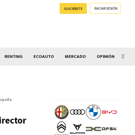
INICIAR SESIÓN
SUSCRÍBETE
RENTING
ECOAUTO
MERCADO
OPINIÓN
Salir
España
irector