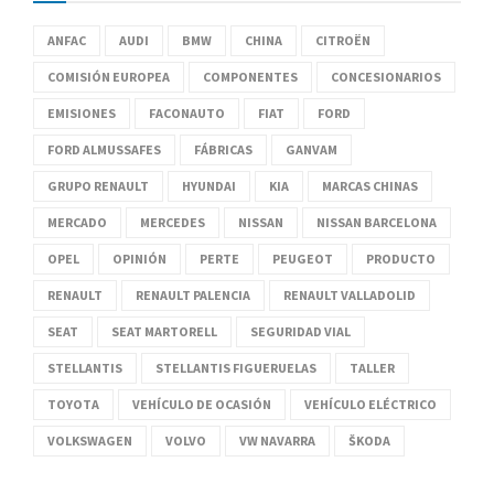
ANFAC
AUDI
BMW
CHINA
CITROËN
COMISIÓN EUROPEA
COMPONENTES
CONCESIONARIOS
EMISIONES
FACONAUTO
FIAT
FORD
FORD ALMUSSAFES
FÁBRICAS
GANVAM
GRUPO RENAULT
HYUNDAI
KIA
MARCAS CHINAS
MERCADO
MERCEDES
NISSAN
NISSAN BARCELONA
OPEL
OPINIÓN
PERTE
PEUGEOT
PRODUCTO
RENAULT
RENAULT PALENCIA
RENAULT VALLADOLID
SEAT
SEAT MARTORELL
SEGURIDAD VIAL
STELLANTIS
STELLANTIS FIGUERUELAS
TALLER
TOYOTA
VEHÍCULO DE OCASIÓN
VEHÍCULO ELÉCTRICO
VOLKSWAGEN
VOLVO
VW NAVARRA
ŠKODA