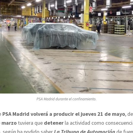
PSA Madrid durante el confinamiento.
de
PSA Madrid volverá a producir el jueves 21 de mayo
, d
e marzo
tuviera que
detener
la actividad como consecuenci
s
, según ha podido saber
La Tribuna de Automoción
de fuen