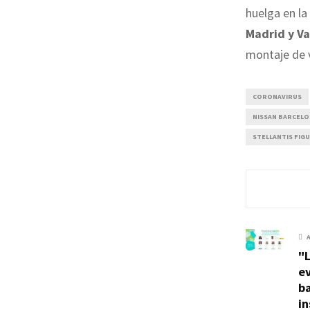
huelga en la
Madrid y Va
montaje de v
CORONAVIRUS
NISSAN BARCEL
STELLANTIS FIG
"L
ev
ba
in