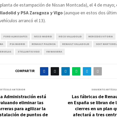
 planta de estampación de Nissan Montcada), el 4 de mayo; 
lladolid y
PSA Zaragoza y Vigo
(aunque en estos dos últim
ehículos arrancó el 13).
FORD ALMUSSAFES
IVECO MADRID
IVECO VALLADOLID
MERCEDES VITORIA
ONA
PSA MADRID
RENAULT PALENCIA
RENAULT VALLADOLID
SEAT MARTOREL
UERUELAS
STELLANTIS VIGO
VW NAVARRA
COMPARTIR
ARTÍCULO ANTERIOR
SIGUIENTE ARTÍCUL
a Administración está
Las fábricas de Rena
aluando eliminar las
en España se libran de 
rreras para agilizar la
cierres en un plan 
stalación de puntos de
afectará a tres cent