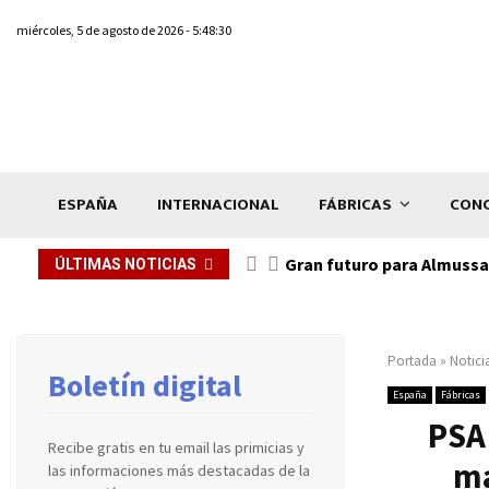
miércoles, 5 de agosto de 2026 - 5:48:30
ESPAÑA
INTERNACIONAL
FÁBRICAS
CONC
Gran futuro para Almussaf
ÚLTIMAS NOTICIAS
Portada
»
Notici
Boletín digital
España
Fábricas
PSA 
Recibe gratis en tu email las primicias y
ma
las informaciones más destacadas de la