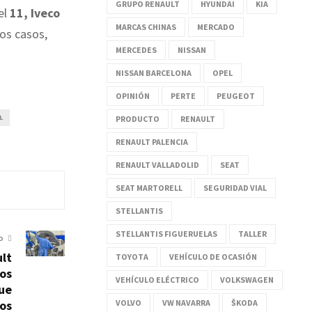
GRUPO RENAULT
HYUNDAI
KIA
el
11, Iveco
MARCAS CHINAS
MERCADO
os casos,
MERCEDES
NISSAN
NISSAN BARCELONA
OPEL
OPINIÓN
PERTE
PEUGEOT
L
PRODUCTO
RENAULT
RENAULT PALENCIA
RENAULT VALLADOLID
SEAT
SEAT MARTORELL
SEGURIDAD VIAL
STELLANTIS
STELLANTIS FIGUERUELAS
TALLER
O
ult
TOYOTA
VEHÍCULO DE OCASIÓN
los
VEHÍCULO ELÉCTRICO
VOLKSWAGEN
que
ros
VOLVO
VW NAVARRA
ŠKODA