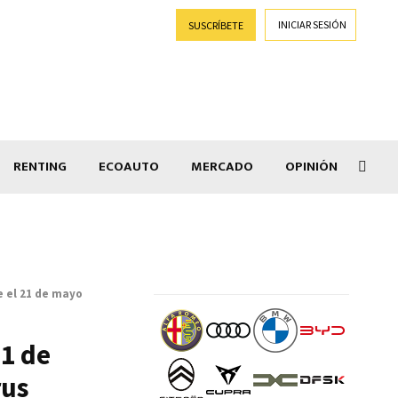
INICIAR SESIÓN
SUSCRÍBETE
RENTING
ECOAUTO
MERCADO
OPINIÓN
Salir
e el 21 de mayo
21 de
rus