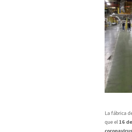
La fábrica 
que el
16 d
coronaviru