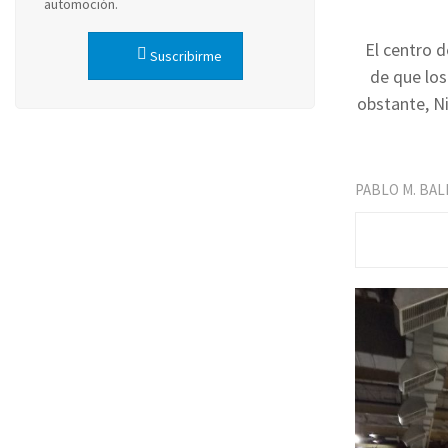
automoción.
El centro 
Suscribirme
de que los
obstante, N
PABLO M. BA