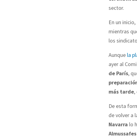
sector.
En un inicio,
mientras que
los sindicat
Aunque
la pl
ayer al Com
de París
, qu
preparación
más tarde
,
De esta for
de volver a
Navarra
lo h
Almussafes 