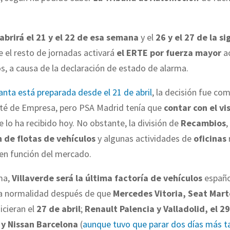
abrirá el 21 y el 22 de esa semana
y el
26 y el 27 de la s
 el resto de jornadas activará
el ERTE por fuerza mayor
a
os, a causa de la declaración de estado de alarma.
anta está preparada desde el 21 de abril
, la decisión fue co
ité de Empresa, pero PSA Madrid tenía que
contar con el v
e lo ha recibido hoy. No obstante, la división de
Recambios
,
 de flotas de vehículos
y algunas actividades de
oficinas
 en función del mercado.
ma,
Villaverde será la última factoría de vehículos
españo
 la normalidad después de que
Mercedes Vitoria, Seat Mart
icieran el
27 de abril
;
Renault Palencia y Valladolid, el 29
y Nissan Barcelona
(
aunque tuvo que parar dos días más t