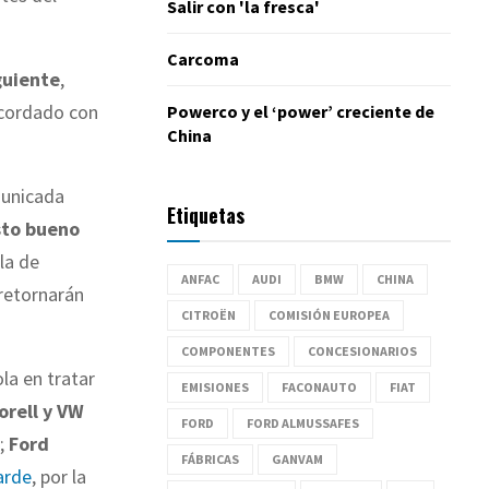
Salir con 'la fresca'
Carcoma
iguiente
,
cordado con
Powerco y el ‘power’ creciente de
China
municada
Etiquetas
isto bueno
 la de
ANFAC
AUDI
BMW
CHINA
retornarán
CITROËN
COMISIÓN EUROPEA
COMPONENTES
CONCESIONARIOS
la en tratar
EMISIONES
FACONAUTO
FIAT
orell y VW
FORD
FORD ALMUSSAFES
;
Ford
FÁBRICAS
GANVAM
arde
, por la