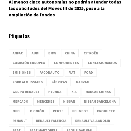
Al menos cinco autonomías no podrán atender todas
las solicitudes del Moves III de 2025, pese a la
ampliación de fondos
Etiquetas
ANFAC
AUDI
BMW
CHINA
CITROËN
COMISIÓN EUROPEA
COMPONENTES
CONCESIONARIOS
EMISIONES
FACONAUTO
FIAT
FORD
FORD ALMUSSAFES
FÁBRICAS
GANVAM
GRUPO RENAULT
HYUNDAI
KIA
MARCAS CHINAS
MERCADO
MERCEDES
NISSAN
NISSAN BARCELONA
OPEL
OPINIÓN
PERTE
PEUGEOT
PRODUCTO
RENAULT
RENAULT PALENCIA
RENAULT VALLADOLID
SEAT
SEAT MARTORELL
SEGURIDAD VIAL