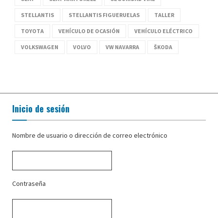
STELLANTIS
STELLANTIS FIGUERUELAS
TALLER
TOYOTA
VEHÍCULO DE OCASIÓN
VEHÍCULO ELÉCTRICO
VOLKSWAGEN
VOLVO
VW NAVARRA
ŠKODA
Inicio de sesión
Nombre de usuario o dirección de correo electrónico
Contraseña