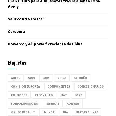
Gran futuro para Almussafes tras la alianza Ford-
Geely
Salir con 'la fresca'
Carcoma
Powerco y el ‘power’ creciente de China
Etiquetas
ANFAC
AUDI
BMW
CHINA
CITROËN
COMISIÓN EUROPEA
COMPONENTES
CONCESIONARIOS
EMISIONES
FACONAUTO
FIAT
FORD
FORD ALMUSSAFES
FÁBRICAS
GANVAM
GRUPO RENAULT
HYUNDAI
KIA
MARCAS CHINAS