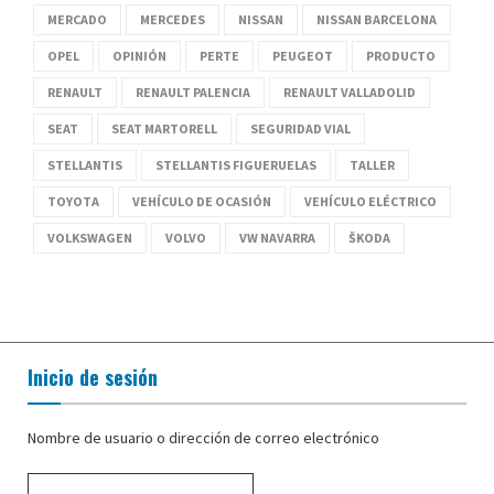
MERCADO
MERCEDES
NISSAN
NISSAN BARCELONA
OPEL
OPINIÓN
PERTE
PEUGEOT
PRODUCTO
RENAULT
RENAULT PALENCIA
RENAULT VALLADOLID
SEAT
SEAT MARTORELL
SEGURIDAD VIAL
STELLANTIS
STELLANTIS FIGUERUELAS
TALLER
TOYOTA
VEHÍCULO DE OCASIÓN
VEHÍCULO ELÉCTRICO
VOLKSWAGEN
VOLVO
VW NAVARRA
ŠKODA
Inicio de sesión
Nombre de usuario o dirección de correo electrónico