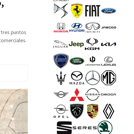
,
"tres puntos
 comerciales.