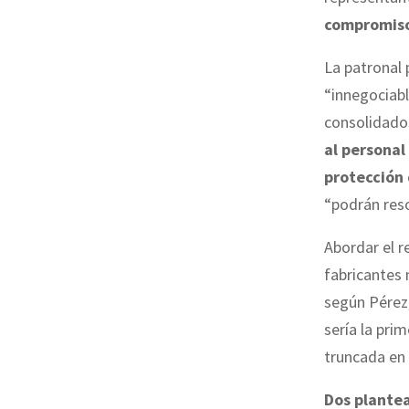
compromiso
La patronal
“innegociab
consolidado
al personal
protección 
“podrán reso
Abordar el r
fabricantes 
según Pérez
sería la pri
truncada en
Dos plantea