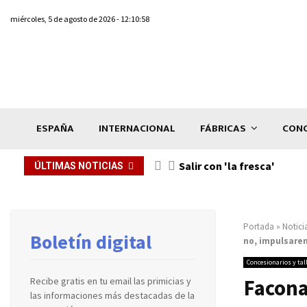
miércoles, 5 de agosto de 2026 - 12:10:58
ESPAÑA
INTERNACIONAL
FÁBRICAS
CONC
Salir con 'la fresca'
ÚLTIMAS NOTICIAS
Portada
»
Notici
Boletín digital
no, impulsarem
Concesionarios y tal
Facona
Recibe gratis en tu email las primicias y
las informaciones más destacadas de la