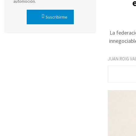
automoción.
Suscribirme
La federaci
innegociable
JUAN ROIG VA