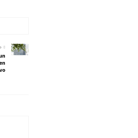
O
un
en
ivo