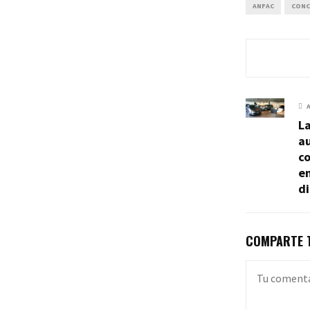
ANFAC
CONC
L
a
c
e
d
COMPARTE T