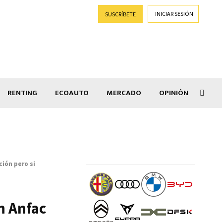
INICIAR SESIÓN
SUSCRÍBETE
RENTING
ECOAUTO
MERCADO
OPINIÓN
Car
ción pero si
n Anfac