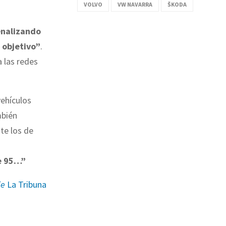
VOLVO
VW NAVARRA
ŠKODA
nalizando
 objetivo”
.
a las redes
vehículos
mbién
te los de
i
e 95…”
de
La Tribuna