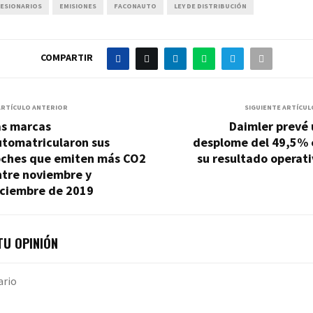
ESIONARIOS
EMISIONES
FACONAUTO
LEY DE DISTRIBUCIÓN
COMPARTIR
ARTÍCULO ANTERIOR
SIGUIENTE ARTÍCUL
as marcas
Daimler prevé 
utomatricularon sus
desplome del 49,5% 
oches que emiten más CO2
su resultado operat
ntre noviembre y
iciembre de 2019
U OPINIÓN