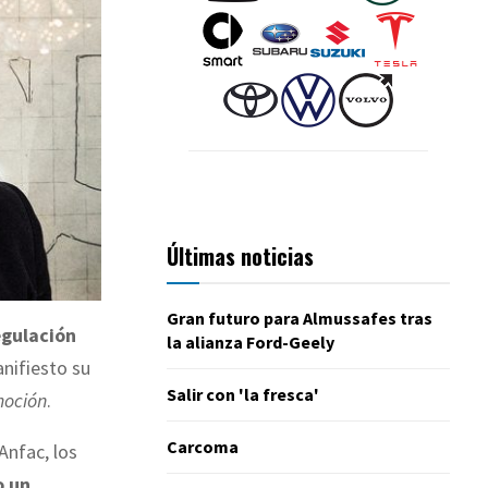
Últimas noticias
Gran futuro para Almussafes tras
egulación
la alianza Ford-Geely
anifiesto su
Salir con 'la fresca'
moción
.
Carcoma
Anfac, los
o un