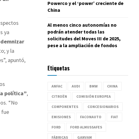
Powerco y el ‘power’ creciente de
China
aspectos
Al menos cinco autonomías no
podrán atender todas las
s ya
solicitudes del Moves III de 2025,
indemnizar
pese a la ampliación de fondos
o; y la
es”, apuntó,
Etiquetas
los
ANFAC
AUDI
BMW
CHINA
ía política”
,
CITROËN
COMISIÓN EUROPEA
dos. “No
COMPONENTES
CONCESIONARIOS
e fue
EMISIONES
FACONAUTO
FIAT
FORD
FORD ALMUSSAFES
FÁBRICAS
GANVAM