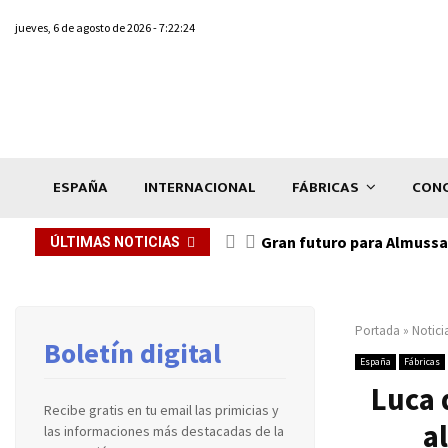
jueves, 6 de agosto de 2026 - 7:22:24
ESPAÑA
INTERNACIONAL
FÁBRICAS
CONC
Gran futuro para Almussaf
ÚLTIMAS NOTICIAS
Portada
»
Notici
Boletín digital
España
Fábricas
Luca 
Recibe gratis en tu email las primicias y
a
las informaciones más destacadas de la