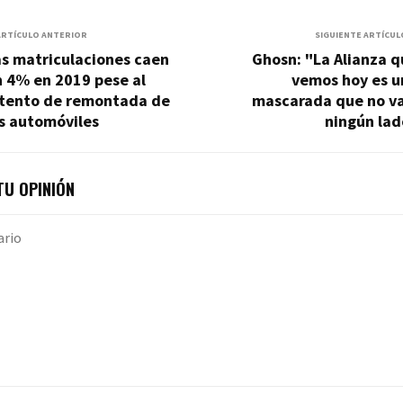
ARTÍCULO ANTERIOR
SIGUIENTE ARTÍCUL
as matriculaciones caen
Ghosn: "La Alianza 
n 4% en 2019 pese al
vemos hoy es u
ntento de remontada de
mascarada que no va
s automóviles
ningún lad
U OPINIÓN