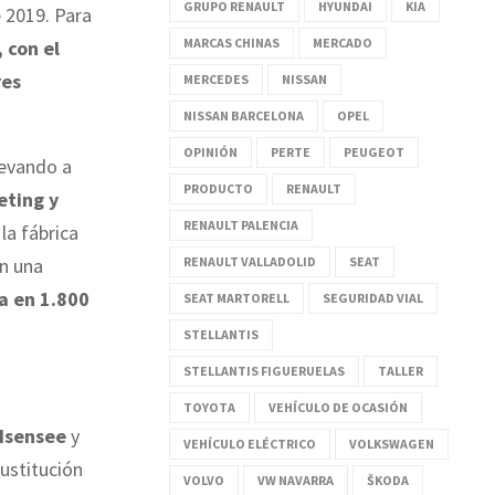
GRUPO RENAULT
HYUNDAI
KIA
e 2019. Para
MARCAS CHINAS
MERCADO
 con el
res
MERCEDES
NISSAN
NISSAN BARCELONA
OPEL
OPINIÓN
PERTE
PEUGEOT
evando a
PRODUCTO
RENAULT
eting y
RENAULT PALENCIA
la fábrica
on una
RENAULT VALLADOLID
SEAT
a en 1.800
SEAT MARTORELL
SEGURIDAD VIAL
STELLANTIS
STELLANTIS FIGUERUELAS
TALLER
TOYOTA
VEHÍCULO DE OCASIÓN
 Isensee
y
VEHÍCULO ELÉCTRICO
VOLKSWAGEN
sustitución
VOLVO
VW NAVARRA
ŠKODA