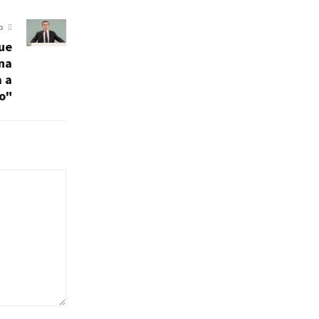
O
que
na
 a
o"