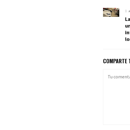
L
u
i
lo
COMPARTE T