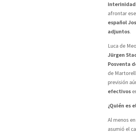
interinidad
afrontar es
español Jos
adjuntos
.
Luca de Meo
Jürgen Sta
Posventa d
de Martorell
previsión aú
efectivos
en
¿Quién es e
Al menos en
asumió el ca