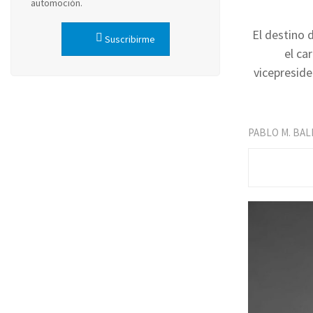
automoción.
El destino 
Suscribirme
el ca
vicepreside
PABLO M. BA