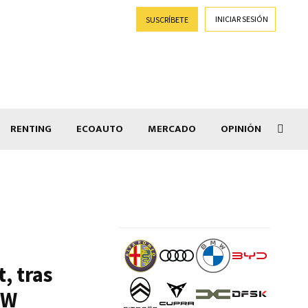
INICIAR SESIÓN
SUSCRÍBETE
RENTING
ECOAUTO
MERCADO
OPINIÓN
Salir
, tras
VW