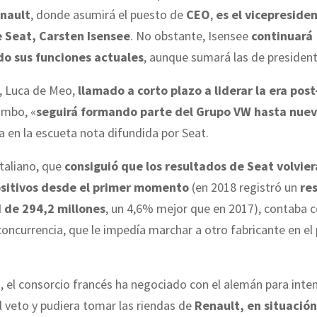
enault
, donde asumirá el puesto de
CEO
,
es el vicepreside
 Seat, Carsten Isensee
. No obstante, Isensee
continuará
o sus funciones actuales
, aunque sumará las de president
e, Luca de Meo,
llamado a corto plazo a liderar la era pos
ombo, «
seguirá formando parte del Grupo VW hasta nuev
 en la escueta nota difundida por Seat.
italiano, que
consiguió que los resultados de Seat volvier
sitivos desde el primer momento
(en 2018 registró un
re
 de 294,2 millones
, un 4,6% mejor que en 2017), contaba 
concurrencia, que le impedía marchar a otro fabricante en el
 el consorcio francés ha negociado con el alemán para inte
l veto y pudiera tomar las riendas de
Renault, en situació