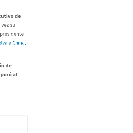
cutivo de
l vez su
 presidente
lva a China,
ón de
rporó al