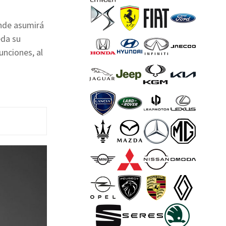
onde asumirá
eda su
unciones, al