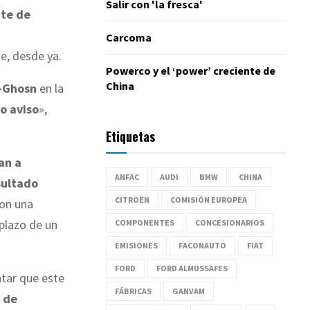
Salir con 'la fresca'
nte de
Carcoma
e, desde ya.
Powerco y el ‘power’ creciente de
China
t-Ghosn
en la
o aviso
»,
Etiquetas
an a
ANFAC
AUDI
BMW
CHINA
sultado
CITROËN
COMISIÓN EUROPEA
con una
 plazo de un
COMPONENTES
CONCESIONARIOS
EMISIONES
FACONAUTO
FIAT
FORD
FORD ALMUSSAFES
ntar que este
FÁBRICAS
GANVAM
n de