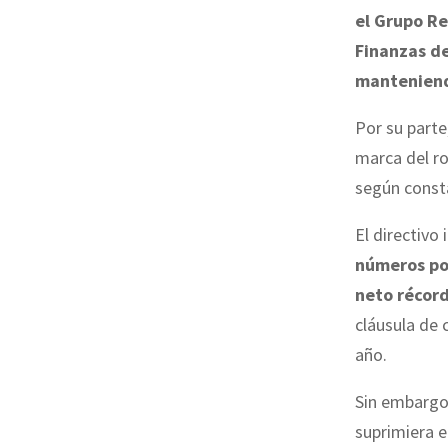
el Grupo R
Finanzas de
manteniend
Por su part
marca del r
según consta
El directivo 
números po
neto récord
cláusula de 
año.
Sin embargo,
suprimiera e