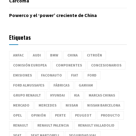
Carcoma
Powerco y el ‘power’ creciente de China
Etiquetas
ANFAC
AUDI
BMW
CHINA
CITROËN
COMISIÓN EUROPEA
COMPONENTES
CONCESIONARIOS
EMISIONES
FACONAUTO
FIAT
FORD
FORD ALMUSSAFES
FÁBRICAS
GANVAM
GRUPO RENAULT
HYUNDAI
KIA
MARCAS CHINAS
MERCADO
MERCEDES
NISSAN
NISSAN BARCELONA
OPEL
OPINIÓN
PERTE
PEUGEOT
PRODUCTO
RENAULT
RENAULT PALENCIA
RENAULT VALLADOLID
SEAT
SEAT MARTORELL
SEGURIDAD VIAL