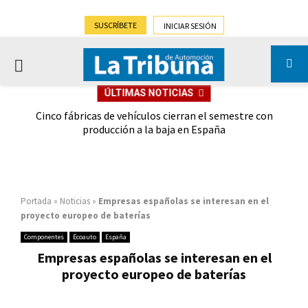
SUSCRÍBETE
INICIAR SESIÓN
PRIMARY
ÚLTIMAS NOTICIAS
MENU
 las
Cinco fábricas de vehículos cierran el semestre con
G
ión
producción a la baja en España
Portada
»
Noticias
»
Empresas españolas se interesan en el
proyecto europeo de baterías
Componentes
Ecoauto
España
Empresas españolas se interesan en el
proyecto europeo de baterías