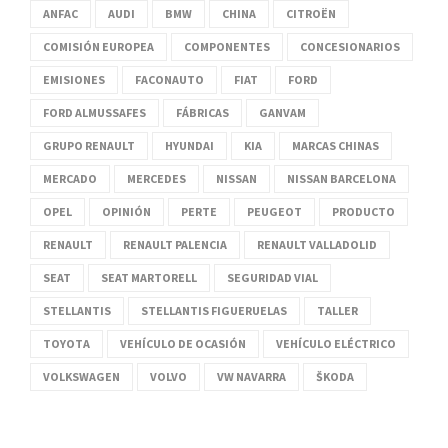
ANFAC
AUDI
BMW
CHINA
CITROËN
COMISIÓN EUROPEA
COMPONENTES
CONCESIONARIOS
EMISIONES
FACONAUTO
FIAT
FORD
FORD ALMUSSAFES
FÁBRICAS
GANVAM
GRUPO RENAULT
HYUNDAI
KIA
MARCAS CHINAS
MERCADO
MERCEDES
NISSAN
NISSAN BARCELONA
OPEL
OPINIÓN
PERTE
PEUGEOT
PRODUCTO
RENAULT
RENAULT PALENCIA
RENAULT VALLADOLID
SEAT
SEAT MARTORELL
SEGURIDAD VIAL
STELLANTIS
STELLANTIS FIGUERUELAS
TALLER
TOYOTA
VEHÍCULO DE OCASIÓN
VEHÍCULO ELÉCTRICO
VOLKSWAGEN
VOLVO
VW NAVARRA
ŠKODA