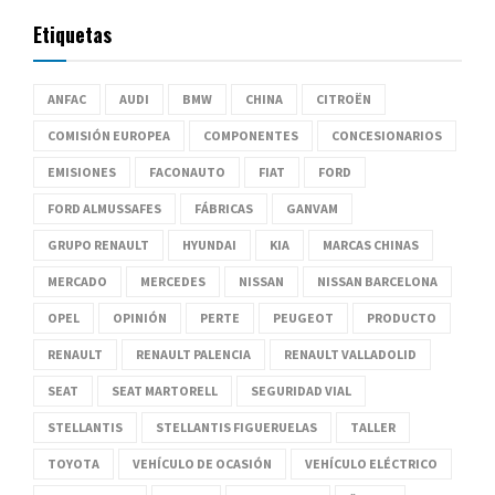
Etiquetas
ANFAC
AUDI
BMW
CHINA
CITROËN
COMISIÓN EUROPEA
COMPONENTES
CONCESIONARIOS
EMISIONES
FACONAUTO
FIAT
FORD
FORD ALMUSSAFES
FÁBRICAS
GANVAM
GRUPO RENAULT
HYUNDAI
KIA
MARCAS CHINAS
MERCADO
MERCEDES
NISSAN
NISSAN BARCELONA
OPEL
OPINIÓN
PERTE
PEUGEOT
PRODUCTO
RENAULT
RENAULT PALENCIA
RENAULT VALLADOLID
SEAT
SEAT MARTORELL
SEGURIDAD VIAL
STELLANTIS
STELLANTIS FIGUERUELAS
TALLER
TOYOTA
VEHÍCULO DE OCASIÓN
VEHÍCULO ELÉCTRICO