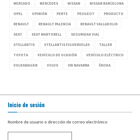
MERCADO
MERCEDES
NISSAN
NISSAN BARCELONA
OPEL
OPINIÓN
PERTE
PEUGEOT
PRODUCTO
RENAULT
RENAULT PALENCIA
RENAULT VALLADOLID
SEAT
SEAT MARTORELL
SEGURIDAD VIAL
STELLANTIS
STELLANTIS FIGUERUELAS
TALLER
TOYOTA
VEHÍCULO DE OCASIÓN
VEHÍCULO ELÉCTRICO
VOLKSWAGEN
VOLVO
VW NAVARRA
ŠKODA
Inicio de sesión
Nombre de usuario o dirección de correo electrónico