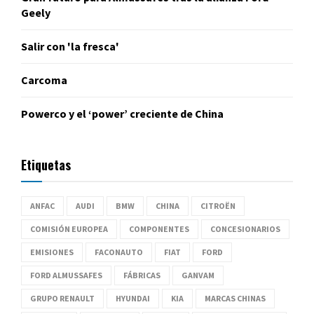
Geely
Salir con 'la fresca'
Carcoma
Powerco y el ‘power’ creciente de China
Etiquetas
ANFAC
AUDI
BMW
CHINA
CITROËN
COMISIÓN EUROPEA
COMPONENTES
CONCESIONARIOS
EMISIONES
FACONAUTO
FIAT
FORD
FORD ALMUSSAFES
FÁBRICAS
GANVAM
GRUPO RENAULT
HYUNDAI
KIA
MARCAS CHINAS