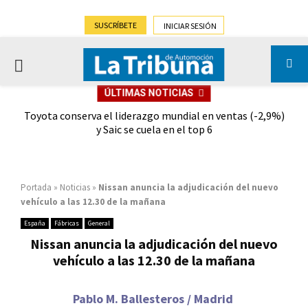
SUSCRÍBETE
INICIAR SESIÓN
PRIMARY
ÚLTIMAS NOTICIAS
MENU
dad
Toyota conserva el liderazgo mundial en ventas (-2,9%)
Gra
y Saic se cuela en el top 6
Portada
»
Noticias
»
Nissan anuncia la adjudicación del nuevo
vehículo a las 12.30 de la mañana
España
Fábricas
General
Nissan anuncia la adjudicación del nuevo
vehículo a las 12.30 de la mañana
Pablo M. Ballesteros / Madrid