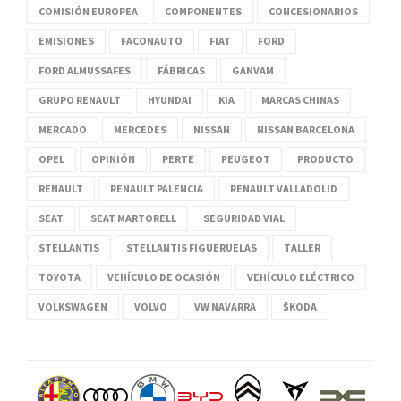
COMISIÓN EUROPEA
COMPONENTES
CONCESIONARIOS
EMISIONES
FACONAUTO
FIAT
FORD
FORD ALMUSSAFES
FÁBRICAS
GANVAM
GRUPO RENAULT
HYUNDAI
KIA
MARCAS CHINAS
MERCADO
MERCEDES
NISSAN
NISSAN BARCELONA
OPEL
OPINIÓN
PERTE
PEUGEOT
PRODUCTO
RENAULT
RENAULT PALENCIA
RENAULT VALLADOLID
SEAT
SEAT MARTORELL
SEGURIDAD VIAL
STELLANTIS
STELLANTIS FIGUERUELAS
TALLER
TOYOTA
VEHÍCULO DE OCASIÓN
VEHÍCULO ELÉCTRICO
VOLKSWAGEN
VOLVO
VW NAVARRA
ŠKODA