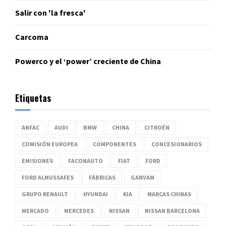
Salir con 'la fresca'
Carcoma
Powerco y el ‘power’ creciente de China
Etiquetas
ANFAC
AUDI
BMW
CHINA
CITROËN
COMISIÓN EUROPEA
COMPONENTES
CONCESIONARIOS
EMISIONES
FACONAUTO
FIAT
FORD
FORD ALMUSSAFES
FÁBRICAS
GANVAM
GRUPO RENAULT
HYUNDAI
KIA
MARCAS CHINAS
MERCADO
MERCEDES
NISSAN
NISSAN BARCELONA