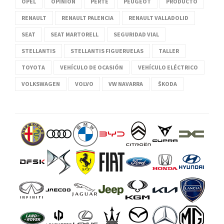
OPEL
OPINIÓN
PERTE
PEUGEOT
PRODUCTO
RENAULT
RENAULT PALENCIA
RENAULT VALLADOLID
SEAT
SEAT MARTORELL
SEGURIDAD VIAL
STELLANTIS
STELLANTIS FIGUERUELAS
TALLER
TOYOTA
VEHÍCULO DE OCASIÓN
VEHÍCULO ELÉCTRICO
VOLKSWAGEN
VOLVO
VW NAVARRA
ŠKODA