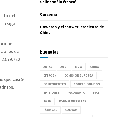
Salir con 'la fresca'
Carcoma
ento del
aña siga
Powerco y el ‘power’ creciente de
China
aciones,
Etiquetas
aciones de
o 2.079.782
ANFAC
AUDI
BMW
CHINA
CITROËN
COMISIÓN EUROPEA
e que casi 9
COMPONENTES
CONCESIONARIOS
stintos.
EMISIONES
FACONAUTO
FIAT
FORD
FORD ALMUSSAFES
FÁBRICAS
GANVAM