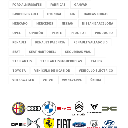
FORD ALMUSSAFES
FÁBRICAS
GANVAM
GRUPO RENAULT
HYUNDAI
KIA
MARCAS CHINAS
MERCADO
MERCEDES
NISSAN
NISSAN BARCELONA
OPEL
OPINIÓN
PERTE
PEUGEOT
PRODUCTO
RENAULT
RENAULT PALENCIA
RENAULT VALLADOLID
SEAT
SEAT MARTORELL
SEGURIDAD VIAL
STELLANTIS
STELLANTIS FIGUERUELAS
TALLER
TOYOTA
VEHÍCULO DE OCASIÓN
VEHÍCULO ELÉCTRICO
VOLKSWAGEN
VOLVO
VW NAVARRA
ŠKODA