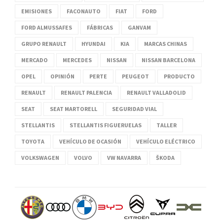
EMISIONES
FACONAUTO
FIAT
FORD
FORD ALMUSSAFES
FÁBRICAS
GANVAM
GRUPO RENAULT
HYUNDAI
KIA
MARCAS CHINAS
MERCADO
MERCEDES
NISSAN
NISSAN BARCELONA
OPEL
OPINIÓN
PERTE
PEUGEOT
PRODUCTO
RENAULT
RENAULT PALENCIA
RENAULT VALLADOLID
SEAT
SEAT MARTORELL
SEGURIDAD VIAL
STELLANTIS
STELLANTIS FIGUERUELAS
TALLER
TOYOTA
VEHÍCULO DE OCASIÓN
VEHÍCULO ELÉCTRICO
VOLKSWAGEN
VOLVO
VW NAVARRA
ŠKODA